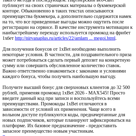
публикует на своих страничках материалы о букмекерской
конторе. Обыкновенно в таких текстах описываются
преимущества букмекера, а дополнительно содержится намек
на то, что все приведенные выгоды можно ощутить после
регистрации на сервисе. В качестве инструмента мотивации к
наибыстрейшему переходу используется промокод на фрибет
1хбет
http://nirvanaplus.ru/articles/22/amlam ... megoi.html
.
Для получения бонусов от 1xBet необходимо выполнить
некоторые условия. В частности, для поздравительного приза
может потребоваться сделать первый депозит на конкретную
сумму или совершить обусловленное количество ставок.
Важно ответственно ознакомиться с законами и условиями
каждого бонуса, чтобы получить наибольшую выгоду.
Получите высший бонус для сверхновых клиентов до 32 500
рублей, применяя промокод 1xBet 2026 - MAX545! Просто
введите данный код при записи и воспользуйтесь всеми
преимуществами. Промокоды 1xBet отличаются в
зависимости от условий их применения. Чаще всего в
вольном доступе публикуются коды, предначертанные для
новых подписчиков, которые планируют зафиксироваться на
платформе. Их базовое предназначение - предоставить
запасное преимущество новым участникам.