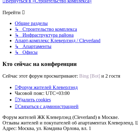
Вернуться в «Строительство комплекса»
Перейти
Общие разделы
↳ Строительство комплекса
↳ Инфраструктура района
Апарт-комплекс Клеверлэнд / Cleverland
↳ Апартаменты
↳ Офисы
Кто сейчас на конференции
Сейчас этот форум просматривают:
Bing [Bot]
и 2 гостя
Форум жителей Клеверлэнд
Часовой пояс:
UTC+03:00
Удалить cookies
Связаться с администрацией
Форум жителей ЖК Клеверлэнд (Cleverland) в Москве.
Отзывы жителей и покупателей об апартаментах Клеверленд. 
Адрес: Москва, ул. Комдива Орлова, вл. 1