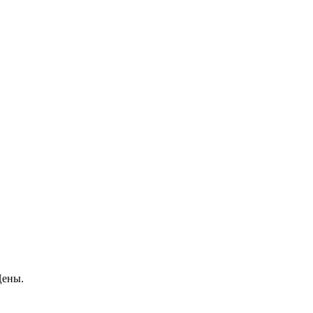
Цены.