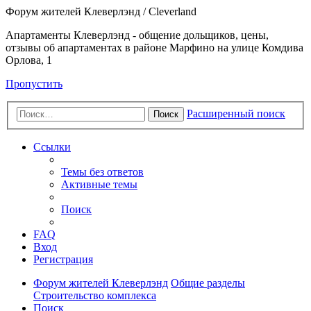
Форум жителей Клеверлэнд / Cleverland
Апартаменты Клеверлэнд - общение дольщиков, цены,
отзывы об апартаментах в районе Марфино на улице Комдива
Орлова, 1
Пропустить
Расширенный поиск
Поиск
Ссылки
Темы без ответов
Активные темы
Поиск
FAQ
Вход
Регистрация
Форум жителей Клеверлэнд
Общие разделы
Строительство комплекса
Поиск