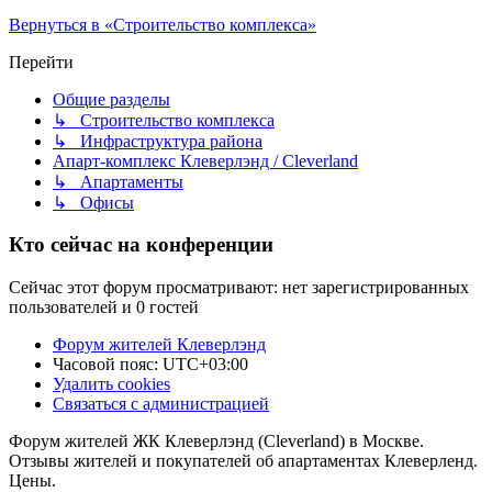
Вернуться в «Строительство комплекса»
Перейти
Общие разделы
↳ Строительство комплекса
↳ Инфраструктура района
Апарт-комплекс Клеверлэнд / Cleverland
↳ Апартаменты
↳ Офисы
Кто сейчас на конференции
Сейчас этот форум просматривают: нет зарегистрированных
пользователей и 0 гостей
Форум жителей Клеверлэнд
Часовой пояс:
UTC+03:00
Удалить cookies
Связаться с администрацией
Форум жителей ЖК Клеверлэнд (Cleverland) в Москве.
Отзывы жителей и покупателей об апартаментах Клеверленд.
Цены.