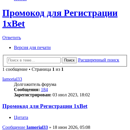
Промокод для Регистрации
1xBet
Ответить
Версия для печати
Расширенный поиск
Поиск
1 сообщение • Страница
1
из
1
Iamorial33
Долгожитель форума
Сообщения:
184
Зарегистрирован:
03 июл 2023, 18:02
Промокод для Регистрации 1xBet
Цитата
Сообщение
Iamorial33
»
18 июн 2026, 05:08