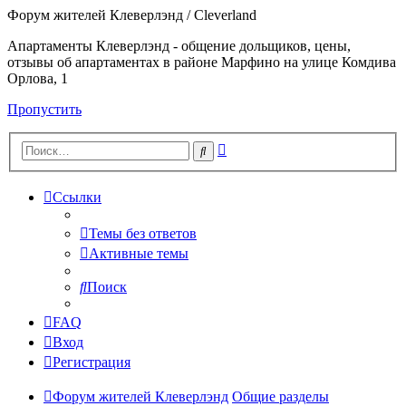
Форум жителей Клеверлэнд / Cleverland
Апартаменты Клеверлэнд - общение дольщиков, цены,
отзывы об апартаментах в районе Марфино на улице Комдива
Орлова, 1
Пропустить
Расширенный
Поиск
поиск
Ссылки
Темы без ответов
Активные темы
Поиск
FAQ
Вход
Регистрация
Форум жителей Клеверлэнд
Общие разделы