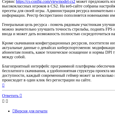
Сервис
https://cs-config.com/viewmodel-cs2
может предложить юзе
высококлассных игроков в CS2. На веб-сайте собраны настрой
пресеты для своей игры. Администрация ресурса внимательно с
информации. Реестр беспрестанно пополняется новенькими им
Генеральная цель ресурса - помочь рядовым участникам улуч
можно значительно улучшить точность стрельбы, поднять FPS
ввода и может дать возможность полностью сосредоточиться н
Кроме скачивания конфигурационных ресурсов, посетители ин
актуальные данные о девайсах киберспортсменов: модификациях
абонентам понять, какое техническое оснащение и нормы DPI 
между собой.
Благоприятный интерфейс программной платформы обеспечива
бесплатного скачивания, а удобопонятная структура проекта м
доступности, каждый современный геймер может за несколько м
происходит в один клик без регистрации на сайте.
Вернуться
к
началу
Ответить
Версия для печати