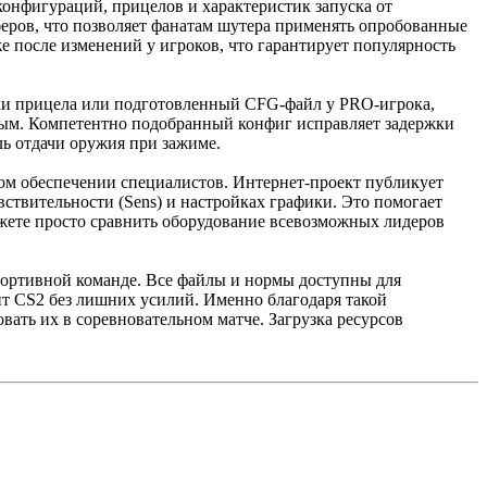
нфигураций, прицелов и характеристик запуска от
еров, что позволяет фанатам шутера применять опробованные
е после изменений у игроков, что гарантирует популярность
йки прицела или подготовленный CFG-файл у PRO-игрока,
вым. Компетентно подобранный конфиг исправляет задержки
ль отдачи оружия при зажиме.
ом обеспечении специалистов. Интернет-проект публикует
ствительности (Sens) и настройках графики. Это помогает
ожете просто сравнить оборудование всевозможных лидеров
ортивной команде. Все файлы и нормы доступны для
нт CS2 без лишних усилий. Именно благодаря такой
ать их в соревновательном матче. Загрузка ресурсов