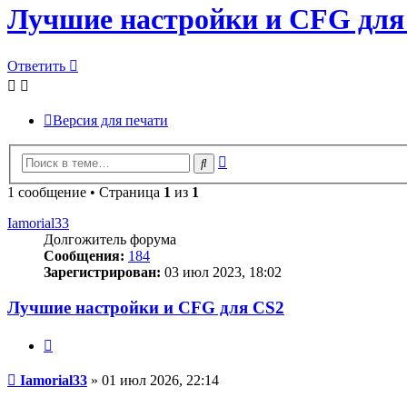
Лучшие настройки и CFG для
Ответить
Версия для печати
Расширенный
Поиск
поиск
1 сообщение • Страница
1
из
1
Iamorial33
Долгожитель форума
Сообщения:
184
Зарегистрирован:
03 июл 2023, 18:02
Лучшие настройки и CFG для CS2
Цитата
Сообщение
Iamorial33
»
01 июл 2026, 22:14