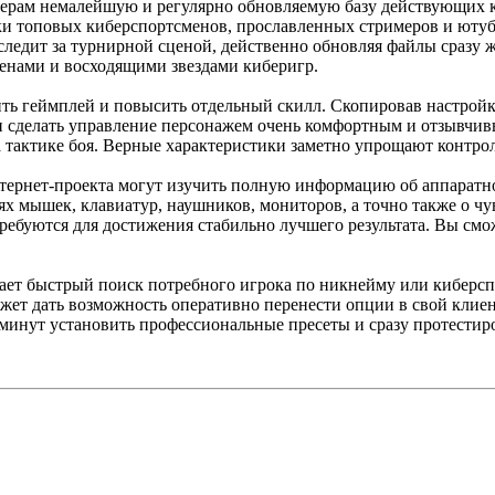
рам немалейшую и регулярно обновляемую базу действующих ко
ки топовых киберспортсменов, прославленных стримеров и ютуб
ледит за турнирной сценой, действенно обновляя файлы сразу ж
енами и восходящими звездами киберигр.
шить геймплей и повысить отдельный скилл. Скопировав настро
 и сделать управление персонажем очень комфортным и отзывчи
а тактике боя. Верные характеристики заметно упрощают контро
тернет-проекта могут изучить полную информацию об аппаратн
 мышек, клавиатур, наушников, мониторов, а точно также о чув
требуются для достижения стабильно лучшего результата. Вы см
ет быстрый поиск потребного игрока по никнейму или киберсп
ожет дать возможность оперативно перенести опции в свой клие
инут установить профессиональные пресеты и сразу протестиров