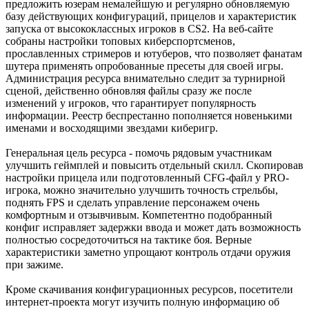
предложить юзерам немалейшую и регулярно обновляемую
базу действующих конфигураций, прицелов и характеристик
запуска от высококлассных игроков в CS2. На веб-сайте
собраны настройки топовых киберспортсменов,
прославленных стримеров и ютуберов, что позволяет фанатам
шутера применять опробованные пресеты для своей игры.
Администрация ресурса внимательно следит за турнирной
сценой, действенно обновляя файлы сразу же после
изменений у игроков, что гарантирует популярность
информации. Реестр беспрестанно пополняется новенькими
именами и восходящими звездами киберигр.
Генеральная цель ресурса - помочь рядовым участникам
улучшить геймплей и повысить отдельный скилл. Скопировав
настройки прицела или подготовленный CFG-файл у PRO-
игрока, можно значительно улучшить точность стрельбы,
поднять FPS и сделать управление персонажем очень
комфортным и отзывчивым. Компетентно подобранный
конфиг исправляет задержки ввода и может дать возможность
полностью сосредоточиться на тактике боя. Верные
характеристики заметно упрощают контроль отдачи оружия
при зажиме.
Кроме скачивания конфигурационных ресурсов, посетители
интернет-проекта могут изучить полную информацию об