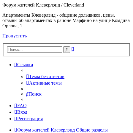
Форум жителей Клеверлэнд / Cleverland
Апартаменты Клеверлэнд - общение дольщиков, цены,
отзывы об апартаментах в районе Марфино на улице Комдива
Орлова, 1
Пропустить
Расширенный
Поиск
поиск
Ссылки
Темы без ответов
Активные темы
Поиск
FAQ
Вход
Регистрация
Форум жителей Клеверлэнд
Общие разделы