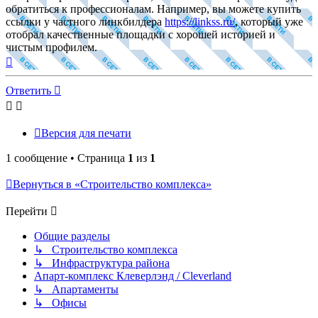
обратиться к профессионалам. Например, вы можете купить
ссылки у частного линкбилдера
https://linkss.ru/
, который уже
отобрал качественные площадки с хорошей историей и
чистым профилем.
Вернуться
к
началу
Ответить
Версия для печати
1 сообщение • Страница
1
из
1
Вернуться в «Строительство комплекса»
Перейти
Общие разделы
↳ Строительство комплекса
↳ Инфраструктура района
Апарт-комплекс Клеверлэнд / Cleverland
↳ Апартаменты
↳ Офисы