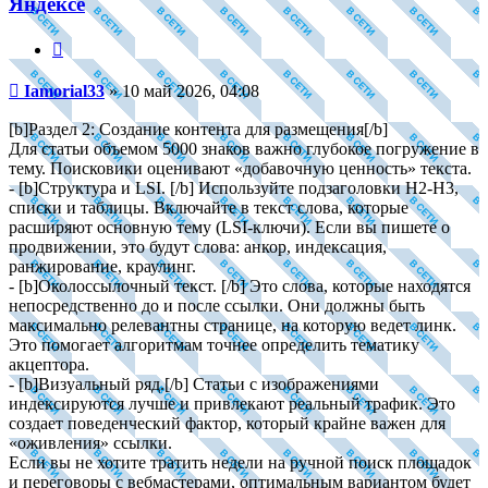
Яндексе
Цитата
Сообщение
Iamorial33
»
10 май 2026, 04:08
[b]Раздел 2: Создание контента для размещения[/b]
Для статьи объемом 5000 знаков важно глубокое погружение в
тему. Поисковики оценивают «добавочную ценность» текста.
- [b]Структура и LSI. [/b] Используйте подзаголовки H2-H3,
списки и таблицы. Включайте в текст слова, которые
расширяют основную тему (LSI-ключи). Если вы пишете о
продвижении, это будут слова: анкор, индексация,
ранжирование, краулинг.
- [b]Околоссылочный текст. [/b] Это слова, которые находятся
непосредственно до и после ссылки. Они должны быть
максимально релевантны странице, на которую ведет линк.
Это помогает алгоритмам точнее определить тематику
акцептора.
- [b]Визуальный ряд.[/b] Статьи с изображениями
индексируются лучше и привлекают реальный трафик. Это
создает поведенческий фактор, который крайне важен для
«оживления» ссылки.
Если вы не хотите тратить недели на ручной поиск площадок
и переговоры с вебмастерами, оптимальным вариантом будет