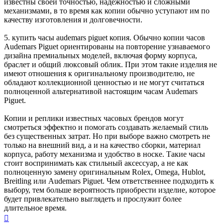
известны своей точностью, надежностью и сложными
механизмами, в то время как копии обычно уступают им по
качеству изготовления и долговечности.
5. купить часы audemars piguet копия. Обычно копии часов
Audemars Piguet ориентированы на повторение узнаваемого
дизайна премиальных моделей, включая форму корпуса,
браслет и общий люксовый облик. При этом такие изделия не
имеют отношения к оригинальному производителю, не
обладают коллекционной ценностью и не могут считаться
полноценной альтернативой настоящим часам Audemars
Piguet.
Копии и реплики известных часовых брендов могут
смотреться эффектно и помогать создавать желаемый стиль
без существенных затрат. Но при выборе важно смотреть не
только на внешний вид, а и на качество сборки, материал
корпуса, работу механизма и удобство в носке. Такие часы
стоит воспринимать как стильный аксессуар, а не как
полноценную замену оригинальным Rolex, Omega, Hublot,
Breitling или Audemars Piguet. Чем ответственнее подходить к
выбору, тем больше вероятность приобрести изделие, которое
будет привлекательно выглядеть и прослужит более
длительное время.
Вернуться