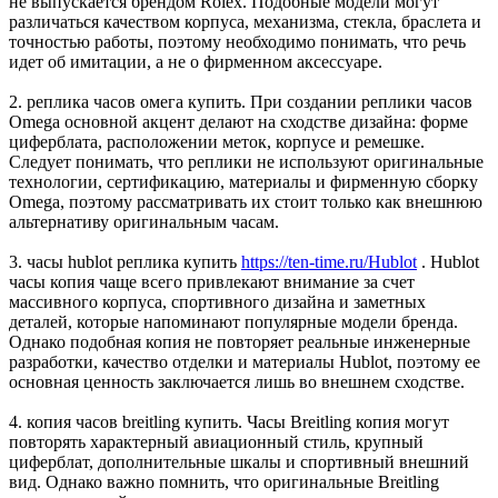
не выпускается брендом Rolex. Подобные модели могут
различаться качеством корпуса, механизма, стекла, браслета и
точностью работы, поэтому необходимо понимать, что речь
идет об имитации, а не о фирменном аксессуаре.
2. реплика часов омега купить. При создании реплики часов
Omega основной акцент делают на сходстве дизайна: форме
циферблата, расположении меток, корпусе и ремешке.
Следует понимать, что реплики не используют оригинальные
технологии, сертификацию, материалы и фирменную сборку
Omega, поэтому рассматривать их стоит только как внешнюю
альтернативу оригинальным часам.
3. часы hublot реплика купить
https://ten-time.ru/Hublot
. Hublot
часы копия чаще всего привлекают внимание за счет
массивного корпуса, спортивного дизайна и заметных
деталей, которые напоминают популярные модели бренда.
Однако подобная копия не повторяет реальные инженерные
разработки, качество отделки и материалы Hublot, поэтому ее
основная ценность заключается лишь во внешнем сходстве.
4. копия часов breitling купить. Часы Breitling копия могут
повторять характерный авиационный стиль, крупный
циферблат, дополнительные шкалы и спортивный внешний
вид. Однако важно помнить, что оригинальные Breitling