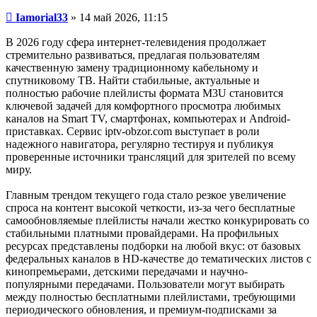
Сообщение
Iamorial33
»
14 май 2026, 11:15
В 2026 году сфера интернет-телевидения продолжает
стремительно развиваться, предлагая пользователям
качественную замену традиционному кабельному и
спутниковому ТВ. Найти стабильные, актуальные и
полностью рабочие плейлисты формата M3U становится
ключевой задачей для комфортного просмотра любимых
каналов на Smart TV, смартфонах, компьютерах и Android-
приставках. Сервис iptv-obzor.com выступает в роли
надежного навигатора, регулярно тестируя и публикуя
проверенные источники трансляций для зрителей по всему
миру.
Главным трендом текущего года стало резкое увеличение
спроса на контент высокой четкости, из-за чего бесплатные
самообновляемые плейлисты начали жестко конкурировать со
стабильными платными провайдерами. На профильных
ресурсах представлены подборки на любой вкус: от базовых
федеральных каналов в HD-качестве до тематических листов с
кинопремьерами, детскими передачами и научно-
популярными передачами. Пользователи могут выбирать
между полностью бесплатными плейлистами, требующими
периодического обновления, и премиум-подписками за