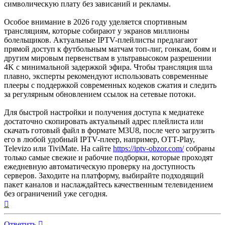
символическую плату без зависаний и рекламы.
Особое внимание в 2026 году уделяется спортивным
трансляциям, которые собирают у экранов миллионы
болельщиков. Актуальные IPTV-плейлисты предлагают
прямой доступ к футбольным матчам топ-лиг, гонкам, боям и
другим мировым первенствам в ультравысоком разрешении
4K с минимальной задержкой эфира. Чтобы трансляция шла
плавно, эксперты рекомендуют использовать современные
плееры с поддержкой современных кодеков сжатия и следить
за регулярным обновлением ссылок на сетевые потоки.
Для быстрой настройки и получения доступа к медиатеке
достаточно скопировать актуальный адрес плейлиста или
скачать готовый файл в формате M3U8, после чего загрузить
его в любой удобный IPTV-плеер, например, OTT-Play,
Televizo или TiviMate. На сайте
https://iptv-obzor.com/
собраны
только самые свежие и рабочие подборки, которые проходят
ежедневную автоматическую проверку на доступность
серверов. Заходите на платформу, выбирайте подходящий
пакет каналов и наслаждайтесь качественным телевидением
без ограничений уже сегодня.
Вернуться
к
началу
Ответить