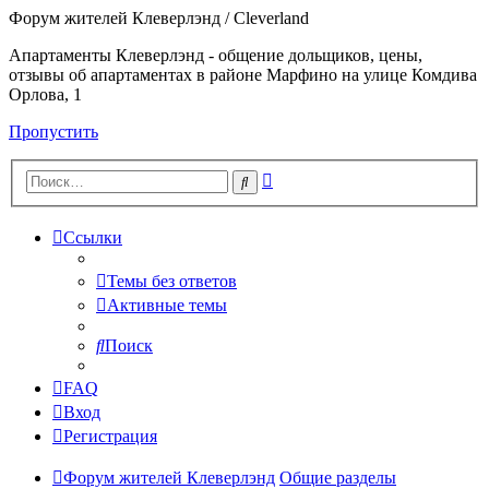
Форум жителей Клеверлэнд / Cleverland
Апартаменты Клеверлэнд - общение дольщиков, цены,
отзывы об апартаментах в районе Марфино на улице Комдива
Орлова, 1
Пропустить
Расширенный
Поиск
поиск
Ссылки
Темы без ответов
Активные темы
Поиск
FAQ
Вход
Регистрация
Форум жителей Клеверлэнд
Общие разделы