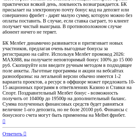
практически всякий день, лояльность вознаграждается. БК
присылает на электронную почту бонус код на депозит или
совершенно фрибет - дарят малую сумму, которую можно без
оплаты поставить. В случае, если ставка сыграет, то клиент
получает чистый выигрыш. В противоположном случае
абонент ничего не теряет.
БК Мелбет динамично развивается и притягивает новых
участников, предлагая очень выгодные бонусы за
регистрацию на сайте. Используя Мелбет промокод 2026:
MAX888, вы получаете неповторимый бонус 100% до 15 000
руб. Скопируйте или введите ручным методом в подходящее
поле анкеты. Льготные программы и акции на вебсайтах
разнообразны: на легальной версии обычно имеется 1-2
варианта проектов, а ресурс в оффшоре может предложить 10-
15 акционных программ в ответвлениях Казино и Ставки на
Спорт. Поздравительный Мелбет бонус - возможность
получить от 10400р до 19500р на дополнительный баланс.
Сумма полученных финансовых средств будет равняться
величине 1-ого депозита, но не боле 20100 руб. Финансы с
бонусного счета могут быть применены на Melbet фрибет.
Вернуться
к
началу
Ответить