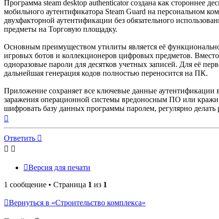
Программа steam desktop authenticator создана как стороннее
мобильного аутентификатора Steam Guard на персональном ко
двухфакторной аутентификации без обязательного использовани
предметы на Торговую площадку.
Основным преимуществом утилиты является её функциональнос
игровых ботов и коллекционеров цифровых предметов. Вместо
одноразовые пароли для десятков учетных записей. Для её пе
дальнейшая генерация кодов полностью переносится на ПК.
Приложение сохраняет все ключевые данные аутентификации в 
заражения операционной системы вредоносным ПО или кражи 
шифровать базу данных программы паролем, регулярно делать 
Вернуться
к
началу
Ответить
Версия для печати
1 сообщение • Страница
1
из
1
Вернуться в «Строительство комплекса»