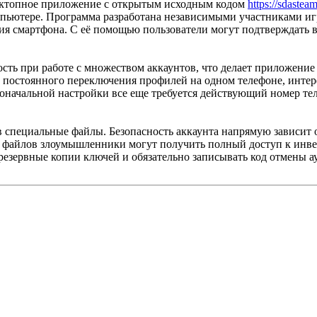
 десктопное приложение с открытым исходным кодом
https://sdastea
мпьютере. Программа разработана независимыми участниками иг
я смартфона. С её помощью пользователи могут подтверждать вх
ть при работе с множеством аккаунтов, что делает приложение
 постоянного переключения профилей на одном телефоне, интер
рвоначальной настройки все еще требуется действующий номер т
специальные файлы. Безопасность аккаунта напрямую зависит от
файлов злоумышленники могут получить полный доступ к инве
резервные копии ключей и обязательно записывать код отмены а