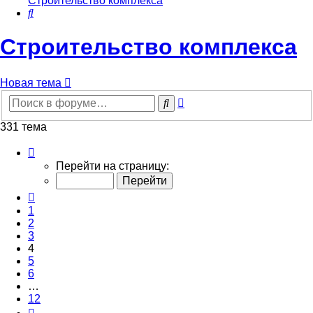
Строительство комплекса
Поиск
Строительство комплекса
Новая тема
Расширенный
Поиск
поиск
331 тема
Страница
4
Перейти на страницу:
из
12
Пред.
1
2
3
4
5
6
…
12
След.