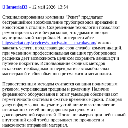
Сообщение
Iamorial33
»
12 май 2026, 13:54
Специализированная компания "Рекат" предлагает
бестраншейное возобновление трубопроводов дренажей и
водостоков в столице. Современные технологии позволяют
ремонтировать сети без раскопок, что драматично для
муниципальной застройки. На интернет-сайте
https://rekat.org/services/sanaciya-tru ... m-rukavom/
можно
заказать услуги, продлевающие срок службы коммуникаций,
при указанном профессиональная санация трубопроводов
расценка даёт возможность целиком сохранить ландшафт и
путевое покрытие. Использование сходных методов
исключает необходимость перекрытия автомобильных
магистралей и сбоя обычного ритма жизни мегаполиса.
Первостепенным методом считается санация полимерным
рукавом, устраняющая трещины и ржавчину. Наличие
фирменного оборудования и опыт умельцев обеспечивают
герметичность системы в сжатые временные сроки. Избирая
услуги фирмы, вы получаете устойчивое восстановление
истасканных сетей по недорогим расценкам и с
долговременной гарантией. После полимеризации небывалый
внутренний слой трубы превышает по прочности и
надежности отправной материал.