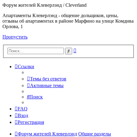
Форум жителей Клеверлэнд / Cleverland
Апартаменты Клеверлэнд - общение дольщиков, цены,
отзывы об апартаментах в районе Марфино на улице Комдива
Орлова, 1
Пропустить
Расширенный
Поиск
поиск
Ссылки
Темы без ответов
Активные темы
Поиск
FAQ
Вход
Регистрация
Форум жителей Клеверлэнд
Общие разделы