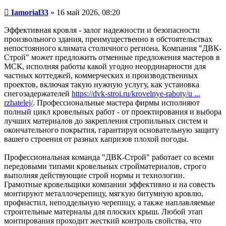
Сообщение
Iamorial33
»
16 май 2026, 08:20
Эффективная кровля - залог надежности и безопасности
произвольного здания, преимущественно в обстоятельствах
непостоянного климата столичного региона. Компания "ДВК-
Строй" может предложить отменные предложения мастеров в
МСК, исполняя работы какой угодно неординарности для
частных коттеджей, коммерческих и производственных
проектов, включая такую нужную услугу, как установка
снегозадержателей
https://dvk-stroi.ru/krovelnye-raboty/u ...
rzhatelej/
. Профессиональные мастера фирмы исполняют
полный цикл кровельных работ - от проектирования и выбора
лучших материалов до закрепления стропильных систем и
окончательного покрытия, гарантируя основательную защиту
вашего строения от разных капризов плохой погоды.
Профессиональная команда "ДВК-Строй" работает со всеми
передовыми типами кровельных стройматериалов, строго
выполняя действующие строй нормы и технологии.
Грамотные кровельщики компании эффективно и на совесть
монтируют металлочерепицу, мягкую битумную кровлю,
профнастил, неподдельную черепицу, а также наплавляемые
строительные материалы для плоских крыш. Любой этап
монтирования проходит жесткий контроль свойства, что