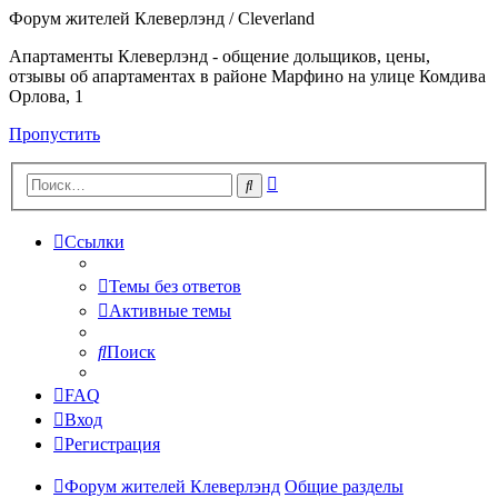
Форум жителей Клеверлэнд / Cleverland
Апартаменты Клеверлэнд - общение дольщиков, цены,
отзывы об апартаментах в районе Марфино на улице Комдива
Орлова, 1
Пропустить
Расширенный
Поиск
поиск
Ссылки
Темы без ответов
Активные темы
Поиск
FAQ
Вход
Регистрация
Форум жителей Клеверлэнд
Общие разделы