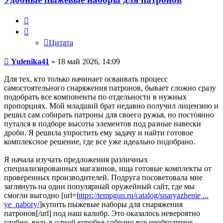
Цитата
Цитата
Сообщение
Yulenika41
»
18 май 2026, 14:09
Для тех, кто только начинает осваивать процесс
самостоятельного снаряжения патронов, бывает сложно сразу
подобрать все компоненты по отдельности в нужных
пропорциях. Мой младший брат недавно получил лицензию и
решил сам собирать патроны для своего ружья, но постоянно
путался в подборе высоты элементов под разные навески
дроби. Я решила упростить ему задачу и найти готовое
комплексное решение, где все уже идеально подобрано.
Я начала изучать предложения различных
специализированных магазинов, ища готовые комплекты от
проверенных производителей. Подруга посоветовала мне
заглянуть на один популярный оружейный сайт, где мы
смогли выгодно [url=
https://tempgun.ru/catalog/snaryazhenie ...
ye_nabory/
]купить пыжевые наборы для снаряжения
патронов[/url] под наш калибр. Это оказалось невероятно
удобно, ведь в одной коробке собрано все необходимое