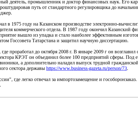
нный деятель, промышленник и доктор финансовых наук. Его ка
роштудировав путь от стандартного регулировщика до начальн
еджер.
ал в 1975 году на Казанском производстве электронно-вычислит
дителя коммерческого отдела. В 1987 году окончил Казанский ф
дприятие вышло из упадка и стало наиболее эффективным изгото
атом Госсовета Татарстана и защитил научную диссертацию.
 где проработал до октября 2008 г. В январе 2009 г он возглави
ктора КРЭТ он объединил более 100 предприятий сферы. Под ег
вионики, а дополнительно наладил выпуск трудной гражданской
ного сектора державы
https://www.business-gazeta.ru/person/73
.
сии", где легко отвечал за импортозамещение и гособоронзаказ
.