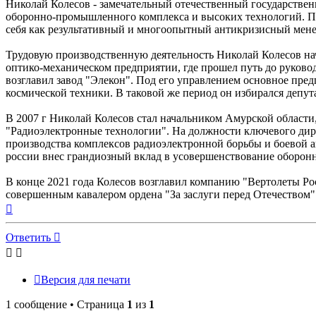
Николай Колесов - замечательный отечественный государстве
оборонно-промышленного комплекса и высоких технологий. П
себя как результативный и многоопытный антикризисный мен
Трудовую производственную деятельность Николай Колесов нач
оптико-механическом предприятии, где прошел путь до руково
возглавил завод "Элекон". Под его управлением основное пре
космической техники. В таковой же период он избирался депут
В 2007 г Николай Колесов стал начальником Амурской области,
"Радиоэлектронные технологии". На должности ключевого дире
производства комплексов радиоэлектронной борьбы и боевой а
россии внес грандиозный вклад в усовершенствование оборон
В конце 2021 года Колесов возглавил компанию "Вертолеты Рос
совершенным кавалером ордена "За заслуги перед Отечеством"
Вернуться
к
началу
Ответить
Версия для печати
1 сообщение • Страница
1
из
1