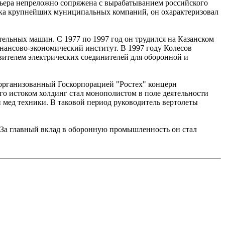
рьера непреложно сопряжена с вырабатыванием российского
ика крупнейших муниципальных компаний, он охарактеризовал
ельных машин. С 1977 по 1997 год он трудился на Казанском
инансово-экономический институт. В 1997 году Колесов
вителем электрических соединителей для оборонной и
л организованный Госкорпорацией "Ростех" концерн
о истоком холдинг стал монополистом в поле деятельности
 мед техники. В таковой период руководитель вертолеты
. За главный вклад в оборонную промышленность он стал