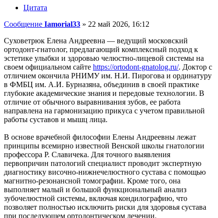
Цитата
Сообщение
Iamorial33
»
22 май 2026, 16:12
Суховетрюк Елена Андреевна — ведущий московский
ортодонт-гнатолог, предлагающий комплексный подход к
эстетике улыбки и здоровью челюстно-лицевой системы на
своем официальном сайте
https://ortodont-gnatolog.ru/
. Доктор с
отличием окончила РНИМУ им. Н.И. Пирогова и ординатуру
в ФМБЦ им. А.И. Бурназяна, объединив в своей практике
глубокие академические знания и передовые технологии. В
отличие от обычного выравнивания зубов, ее работа
направлена на гармонизацию прикуса с учетом правильной
работы суставов и мышц лица.
В основе врачебной философии Елены Андреевны лежат
принципы всемирно известной Венской школы гнатологии
профессора Р. Славичека. Для точного выявления
первопричин патологий специалист проводит экспертную
диагностику височно-нижнечелюстного сустава с помощью
магнитно-резонансной томографии. Кроме того, она
выполняет малый и большой функциональный анализ
зубочелюстной системы, включая кондилографию, что
позволяет полностью исключить риски для здоровья сустава
при последующем ортодонтическом лечении.