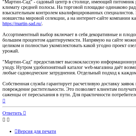
"Мартин-Сад" - садовый центр в столице, имеющий питомник р
климату средней полосы. На торговой площадке одинаково ра
взыскательным контролем квалифицированных специалистов. П
новшества мировой селекции, а на интернет-сайте компании к
https://martin-sad.ru/
.
Ассортиментный выбор включает в себя декоративные и плодов
большим процентом адаптируемости. Напрямую на сайте можно
целиком и полностью укомплектовать какой угодно проект озе
урожай.
"Мартин-Сад" предоставляет высококлассную информационную 
уходу. Нутром удобопонятный каталог web-магазина даёт возм
любые садоводческие затруднения. Отдельный подход к каждо
Собственная служба гарантирует расчетливую доставку заявок
повреждение растительности. Это позволяет клиентам получат
саженцы от пересыхания в пути. Для практичности потребител
Вернуться
к
началу
Ответить
Версия для печати