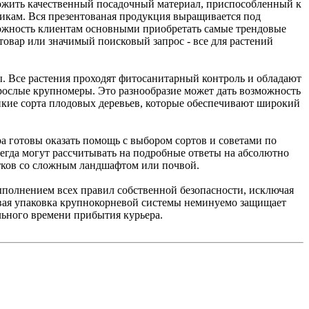
ложить качественный посадочный материал, приспособленный к
икам. Вся презентованая продукция выращивается под
ожность клиентам основными приобретать самые трендовые
овар или значимый поисковый запрос - все для растений
ы. Все растения проходят фитосанитарный контроль и обладают
ослые крупномеры. Это разнообразие может дать возможность
йкие сорта плодовых деревьев, которые обеспечивают широкий
готовы оказать помощь с выбором сортов и советами по
сегда могут рассчитывать на подробные ответы на абсолютно
стков со сложным ландшафтом или почвой.
ыполнением всех правил собственной безопасности, исключая
ивая упаковка крупнокорневой системы неминуемо защищает
льного времени прибытия курьера.