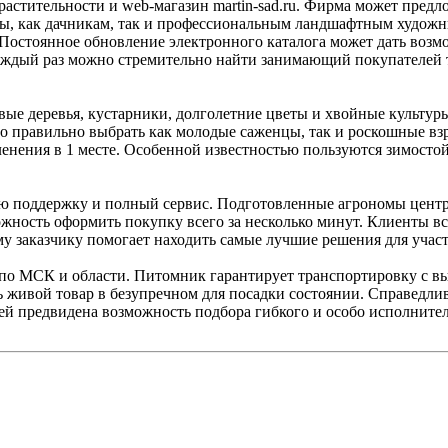
астительности и web-магазин martin-sad.ru. Фирма может пред
ды, как дачникам, так и профессиональным ландшафтным художн
остоянное обновление электронного каталога может дать возм
аждый раз можно стремительно найти занимающий покупателей т
ые деревья, кустарники, долголетние цветы и хвойные культур
 правильно выбрать как молодые саженцы, так и роскошные взр
ленения в 1 месте. Особенной известностью пользуются зимосто
поддержку и полный сервис. Подготовленные агрономы центра 
ожность оформить покупку всего за несколько минут. Клиенты в
му заказчику помогает находить самые лучшие решения для уча
 по МСК и области. Питомник гарантирует транспортировку с в
ь живой товар в безупречном для посадки состоянии. Справедл
ей предвидена возможность подбора гибкого и особо исполните