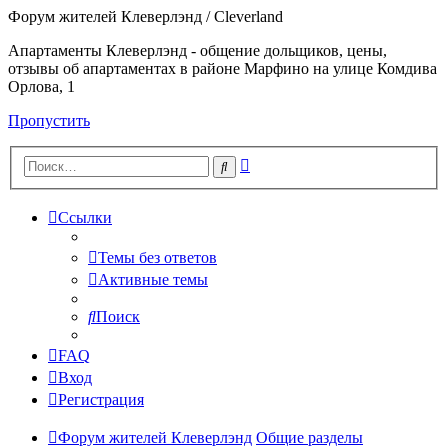
Форум жителей Клеверлэнд / Cleverland
Апартаменты Клеверлэнд - общение дольщиков, цены,
отзывы об апартаментах в районе Марфино на улице Комдива
Орлова, 1
Пропустить
Расширенный
Поиск
поиск
Ссылки
Темы без ответов
Активные темы
Поиск
FAQ
Вход
Регистрация
Форум жителей Клеверлэнд
Общие разделы