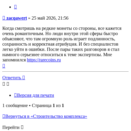
Цитата
Сообщение
zacqawert
»
25 май 2026, 21:56
Когда смотришь на редкие монеты со стороны, все кажется
очень романтичным. Но люди внутри этой сферы быстро
объясняют, что там огромную роль играет подлинность,
сохранность и корректная атрибуция. И без специалистов
легко уйти в ошибки. После пары таких разговоров я стал
намного серьезнее относиться к теме экспертизы. Мне
запомнился
https://rarecoins.ru
Вернуться
к
началу
Ответить
Версия для печати
1 сообщение • Страница
1
из
1
Вернуться в «Строительство комплекса»
Перейти