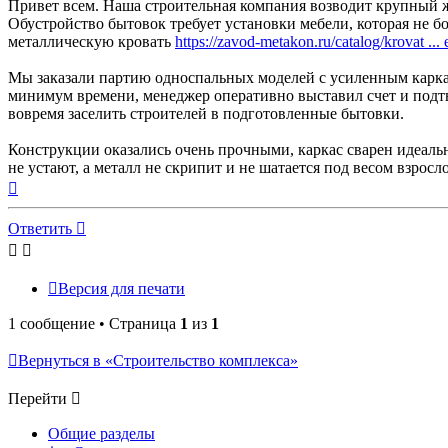
Привет всем. Наша строительная компания возводит крупный 
Обустройство бытовок требует установки мебели, которая не бо
металлическую кровать
https://zavod-metakon.ru/catalog/krovat ... 
Мы заказали партию односпальных моделей с усиленным карка
минимум времени, менеджер оперативно выставил счет и подтв
вовремя заселить строителей в подготовленные бытовки.
Конструкции оказались очень прочными, каркас сварен идеальн
не устают, а металл не скрипит и не шатается под весом взро
Вернуться
к
началу
Ответить
Версия для печати
1 сообщение • Страница
1
из
1
Вернуться в «Строительство комплекса»
Перейти
Общие разделы