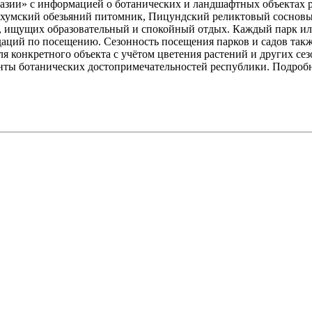
хазии» с информацией о ботанических и ландшафтных объектах 
ухумский обезьяний питомник, Пицундский реликтовый сосновый
, ищущих образовательный и спокойный отдых. Каждый парк или
аций по посещению. Сезонность посещения парков и садов такж
для конкретного объекта с учётом цветения растений и других с
ы ботанических достопримечательностей республики. Подробнос