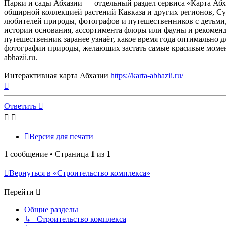
Парки и сады Абхазии — отдельный раздел сервиса «Карта Аб
обширной коллекцией растений Кавказа и других регионов, С
любителей природы, фотографов и путешественников с детьми
истории основания, ассортимента флоры или фауны и рекоменд
путешественник заранее узнаёт, какое время года оптимально 
фотографии природы, желающих застать самые красивые момент
abhazii.ru.
Интерактивная карта Абхазии
https://karta-abhazii.ru/
Вернуться
к
началу
Ответить
Версия для печати
1 сообщение • Страница
1
из
1
Вернуться в «Строительство комплекса»
Перейти
Общие разделы
↳ Строительство комплекса