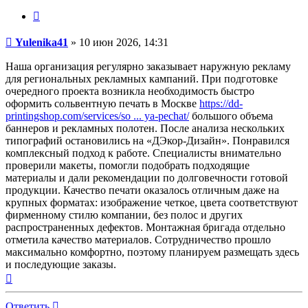
Цитата
Сообщение
Yulenika41
»
10 июн 2026, 14:31
Наша организация регулярно заказывает наружную рекламу
для региональных рекламных кампаний. При подготовке
очередного проекта возникла необходимость быстро
оформить сольвентную печать в Москве
https://dd-
printingshop.com/services/so ... ya-pechat/
большого объема
баннеров и рекламных полотен. После анализа нескольких
типографий остановились на «ДЭкор-Дизайн». Понравился
комплексный подход к работе. Специалисты внимательно
проверили макеты, помогли подобрать подходящие
материалы и дали рекомендации по долговечности готовой
продукции. Качество печати оказалось отличным даже на
крупных форматах: изображение четкое, цвета соответствуют
фирменному стилю компании, без полос и других
распространенных дефектов. Монтажная бригада отдельно
отметила качество материалов. Сотрудничество прошло
максимально комфортно, поэтому планируем размещать здесь
и последующие заказы.
Вернуться
к
началу
Ответить