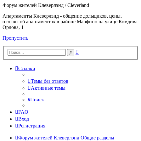
Форум жителей Клеверлэнд / Cleverland
Апартаменты Клеверлэнд - общение дольщиков, цены,
отзывы об апартаментах в районе Марфино на улице Комдива
Орлова, 1
Пропустить
Расширенный
Поиск
поиск
Ссылки
Темы без ответов
Активные темы
Поиск
FAQ
Вход
Регистрация
Форум жителей Клеверлэнд
Общие разделы