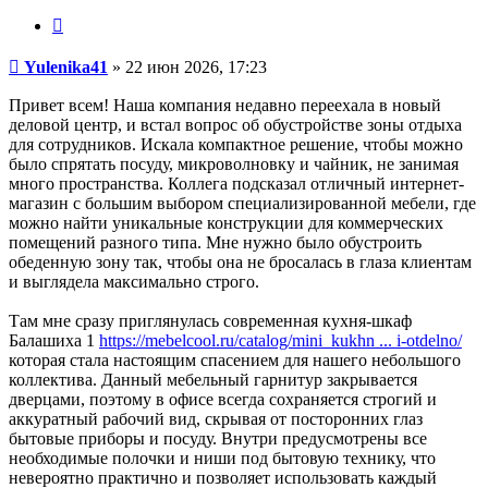
Цитата
Сообщение
Yulenika41
»
22 июн 2026, 17:23
Привет всем! Наша компания недавно переехала в новый
деловой центр, и встал вопрос об обустройстве зоны отдыха
для сотрудников. Искала компактное решение, чтобы можно
было спрятать посуду, микроволновку и чайник, не занимая
много пространства. Коллега подсказал отличный интернет-
магазин с большим выбором специализированной мебели, где
можно найти уникальные конструкции для коммерческих
помещений разного типа. Мне нужно было обустроить
обеденную зону так, чтобы она не бросалась в глаза клиентам
и выглядела максимально строго.
Там мне сразу приглянулась современная кухня-шкаф
Балашиха 1
https://mebelcool.ru/catalog/mini_kukhn ... i-otdelno/
которая стала настоящим спасением для нашего небольшого
коллектива. Данный мебельный гарнитур закрывается
дверцами, поэтому в офисе всегда сохраняется строгий и
аккуратный рабочий вид, скрывая от посторонних глаз
бытовые приборы и посуду. Внутри предусмотрены все
необходимые полочки и ниши под бытовую технику, что
невероятно практично и позволяет использовать каждый