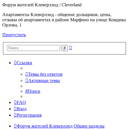
Форум жителей Клеверлэнд / Cleverland
Апартаменты Клеверлэнд - общение дольщиков, цены,
отзывы об апартаментах в районе Марфино на улице Комдива
Орлова, 1
Пропустить
Расширенный
Поиск
поиск
Ссылки
Темы без ответов
Активные темы
Поиск
FAQ
Вход
Регистрация
Форум жителей Клеверлэнд
Общие разделы