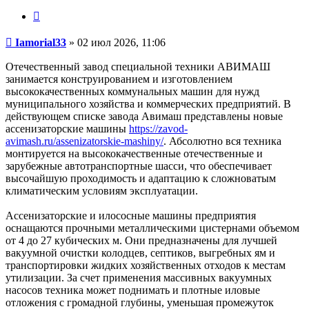
Цитата
Сообщение
Iamorial33
»
02 июл 2026, 11:06
Отечественный завод специальной техники АВИМАШ
занимается конструированием и изготовлением
высококачественных коммунальных машин для нужд
муниципального хозяйства и коммерческих предприятий. В
действующем списке завода Авимаш представлены новые
ассенизаторские машины
https://zavod-
avimash.ru/assenizatorskie-mashiny/
. Абсолютно вся техника
монтируется на высококачественные отечественные и
зарубежные автотранспортные шасси, что обеспечивает
высочайшую проходимость и адаптацию к сложноватым
климатическим условиям эксплуатации.
Ассенизаторские и илососные машины предприятия
оснащаются прочными металлическими цистернами объемом
от 4 до 27 кубических м. Они предназначены для лучшей
вакуумной очистки колодцев, септиков, выгребных ям и
транспортировки жидких хозяйственных отходов к местам
утилизации. За счет применения массивных вакуумных
насосов техника может поднимать и плотные иловые
отложения с громадной глубины, уменьшая промежуток