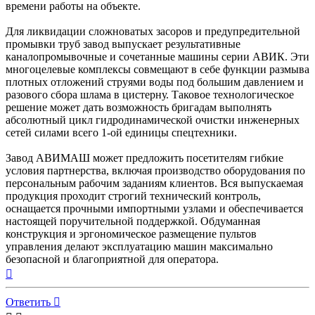
времени работы на объекте.
Для ликвидации сложноватых засоров и предупредительной
промывки труб завод выпускает результативные
каналопромывочные и сочетанные машины серии АВИК. Эти
многоцелевые комплексы совмещают в себе функции размыва
плотных отложений струями воды под большим давлением и
разового сбора шлама в цистерну. Таковое технологическое
решение может дать возможность бригадам выполнять
абсолютный цикл гидродинамической очистки инженерных
сетей силами всего 1-ой единицы спецтехники.
Завод АВИМАШ может предложить посетителям гибкие
условия партнерства, включая производство оборудования по
персональным рабочим заданиям клиентов. Вся выпускаемая
продукция проходит строгий технический контроль,
оснащается прочными импортными узлами и обеспечивается
настоящей поручительной поддержкой. Обдуманная
конструкция и эргономическое размещение пультов
управления делают эксплуатацию машин максимально
безопасной и благоприятной для оператора.
Вернуться
к
началу
Ответить