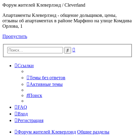
Форум жителей Клеверлэнд / Cleverland
Апартаменты Клеверлэнд - общение дольщиков, цены,
отзывы об апартаментах в районе Марфино на улице Комдива
Орлова, 1
Пропустить
Расширенный
Поиск
поиск
Ссылки
Темы без ответов
Активные темы
Поиск
FAQ
Вход
Регистрация
Форум жителей Клеверлэнд
Общие разделы