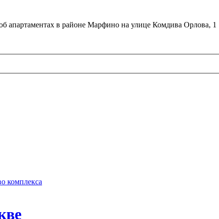
об апартаментах в районе Марфино на улице Комдива Орлова, 1
во комплекса
кве