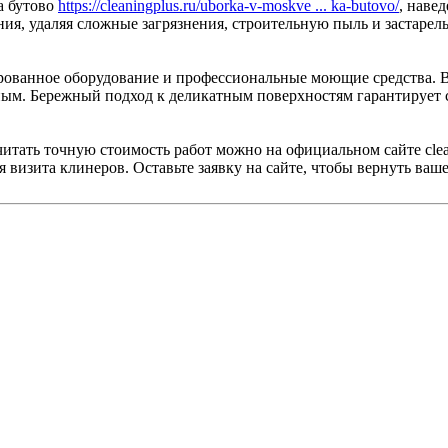
а бутово
https://cleaningplus.ru/uborka-v-moskve ... ka-butovo/
, наве
, удаляя сложные загрязнения, строительную пыль и застарелы
.
рованное оборудование и профессиональные моющие средства. В
ым. Бережный подход к деликатным поверхностям гарантирует с
читать точную стоимость работ можно на официальном сайте cle
 визита клинеров. Оставьте заявку на сайте, чтобы вернуть ваш