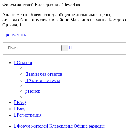
Форум жителей Клеверлэнд / Cleverland
Апартаменты Клеверлэнд - общение дольщиков, цены,
отзывы об апартаментах в районе Марфино на улице Комдива
Орлова, 1
Пропустить
Расширенный
Поиск
поиск
Ссылки
Темы без ответов
Активные темы
Поиск
FAQ
Вход
Регистрация
Форум жителей Клеверлэнд
Общие разделы