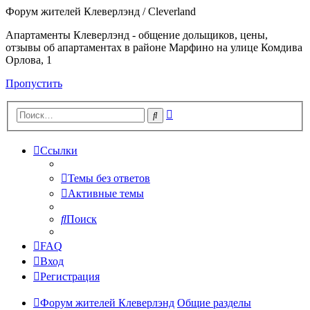
Форум жителей Клеверлэнд / Cleverland
Апартаменты Клеверлэнд - общение дольщиков, цены,
отзывы об апартаментах в районе Марфино на улице Комдива
Орлова, 1
Пропустить
Расширенный
Поиск
поиск
Ссылки
Темы без ответов
Активные темы
Поиск
FAQ
Вход
Регистрация
Форум жителей Клеверлэнд
Общие разделы