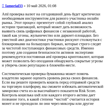
Сообщение
Iamorial33
»
10 май 2026, 01:08
Aml проверка валют на сегодняшний день будет критически
необходимым инструментом для разного участника онлайн
рынка. Этот процесс презентует собой глубокий анализ
истории транзакций, который может дать возможность
выявить связь цифровых финансов с незаконной работой,
такой как угоны, жульничество или даркнет-площадки. Без
уместной амл диагностики участники рискуют столкнуться с
блокировками на большущих биржах, которые строго следят
за чистотой поступающих финансовых средств. Именно
поэтому для создания безопасности активов экспертами
рекомендуется постоянная aml проверка криптовалют, которая
может позволить без опоздания обнаружить сокрытые угрозы
и уберечь свою репутацию в блокчейн-месте.
Систематическая проверка бумажника может помочь
владетелю заранее оценить уровень риска своих финансов.
Если вы решите проверить кошель перед отправкой средств
на торговую платформу, вы сможете избежать автоматической
заморозки счета из-за высочайшего показателя Risk Score.
Контроль кошелька usdt или каждого второго актива дает
познание того, в какой степени "чистой" считается история
монет и не проходили ли они через миксеры или другие