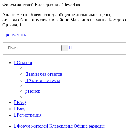
Форум жителей Клеверлэнд / Cleverland
Апартаменты Клеверлэнд - общение дольщиков, цены,
отзывы об апартаментах в районе Марфино на улице Комдива
Орлова, 1
Пропустить
Расширенный
Поиск
поиск
Ссылки
Темы без ответов
Активные темы
Поиск
FAQ
Вход
Регистрация
Форум жителей Клеверлэнд
Общие разделы