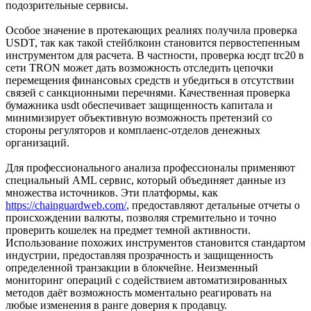
подозрительные сервисы.
Особое значение в протекающих реалиях получила проверка
USDT, так как такой стейблкоин становится первостепенным
инструментом для расчета. В частности, проверка юсдт trc20 в
сети TRON может дать возможность отследить цепочки
перемещения финансовых средств и убедиться в отсутствии
связей с санкционными перечнями. Качественная проверка
бумажника usdt обеспечивает защищенность капитала и
минимизирует объективную возможность претензий со
стороны регуляторов и комплаенс-отделов денежных
организаций.
Для профессионального анализа профессионалы применяют
специальный AML сервис, который объединяет данные из
множества источников. Эти платформы, как
https://chainguardweb.com/
, предоставляют детальные отчеты о
происхождении валюты, позволяя стремительно и точно
проверить кошелек на предмет темной активности.
Использование похожих инструментов становится стандартом
индустрии, предоставляя прозрачность и защищенность
определенной транзакции в блокчейне. Неизменный
мониторинг операций с содействием автоматизированных
методов даёт возможность моментально реагировать на
любые изменения в ранге доверия к продавцу.