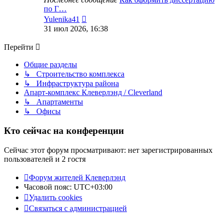
по Г…
Перейти
Yulenika41
к
31 июл 2026, 16:38
последнему
сообщению
Перейти
Общие разделы
↳ Строительство комплекса
↳ Инфраструктура района
Апарт-комплекс Клеверлэнд / Cleverland
↳ Апартаменты
↳ Офисы
Кто сейчас на конференции
Сейчас этот форум просматривают: нет зарегистрированных
пользователей и 2 гостя
Форум жителей Клеверлэнд
Часовой пояс:
UTC+03:00
Удалить cookies
Связаться с администрацией