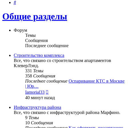
Поиск
Общие разделы
Форум
Темы
Сообщения
Последнее сообщение
Строительство комплекса
Все, что связано со строительством апартаментов
КлеверЛэнд.
331
Темы
358
Сообщения
Последнее сообщение
Оспаривание КТС в Москве
| Юр…
Перейти
Iamorial33
к
40 минут назад
последнему
сообщению
Инфраструктура района
Все, что связано с инфраструктурой района Марфино.
9
Темы
10
Сообщения
Последнее сообщение
Как оформить диссертацию