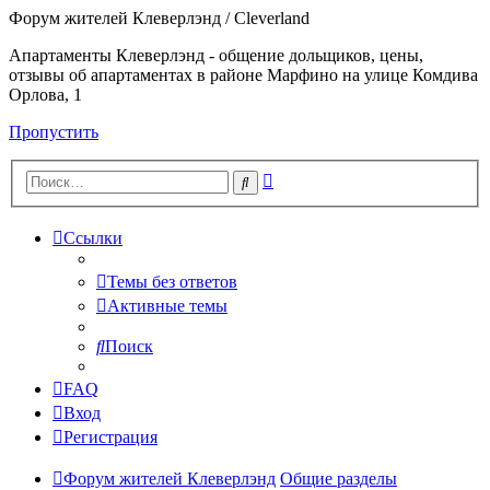
Форум жителей Клеверлэнд / Cleverland
Апартаменты Клеверлэнд - общение дольщиков, цены,
отзывы об апартаментах в районе Марфино на улице Комдива
Орлова, 1
Пропустить
Расширенный
Поиск
поиск
Ссылки
Темы без ответов
Активные темы
Поиск
FAQ
Вход
Регистрация
Форум жителей Клеверлэнд
Общие разделы