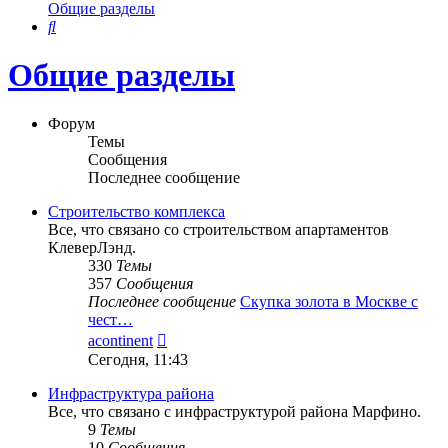
Общие разделы
Поиск
Общие разделы
Форум
Темы
Сообщения
Последнее сообщение
Строительство комплекса
Все, что связано со строительством апартаментов
КлеверЛэнд.
330
Темы
357
Сообщения
Последнее сообщение
Скупка золота в Москве с
чест…
Перейти
acontinent
к
Сегодня, 11:43
последнему
сообщению
Инфраструктура района
Все, что связано с инфраструктурой района Марфино.
9
Темы
10
Сообщения