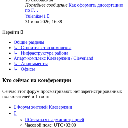
Последнее сообщение
Как оформить диссертацию
по Г…
Перейти
Yulenika41
к
31 июл 2026, 16:38
последнему
сообщению
Перейти
Общие разделы
↳ Строительство комплекса
↳ Инфраструктура района
Апарт-комплекс Клеверлэнд / Cleverland
↳ Апартаменты
↳ Офисы
Кто сейчас на конференции
Сейчас этот форум просматривают: нет зарегистрированных
пользователей и 1 гость
Форум жителей Клеверлэнд
Связаться с администрацией
Часовой пояс:
UTC+03:00