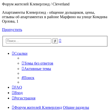
Форум жителей Клеверлэнд / Cleverland
Апартаменты Клеверлэнд - общение дольщиков, цены,
отзывы об апартаментах в районе Марфино на улице Комдива
Орлова, 1
Пропустить
Расширенный
Поиск
поиск
Ссылки
Темы без ответов
Активные темы
Поиск
FAQ
Вход
Регистрация
Форум жителей Клеверлэнд
Общие разделы