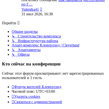
по Г…
Перейти
Yulenika41
к
31 июл 2026, 16:38
последнему
сообщению
Перейти
Общие разделы
↳ Строительство комплекса
↳ Инфраструктура района
Апарт-комплекс Клеверлэнд / Cleverland
↳ Апартаменты
↳ Офисы
Кто сейчас на конференции
Сейчас этот форум просматривают: нет зарегистрированных
пользователей и 1 гость
Форум жителей Клеверлэнд
Часовой пояс:
UTC+03:00
Удалить cookies
Связаться с администрацией