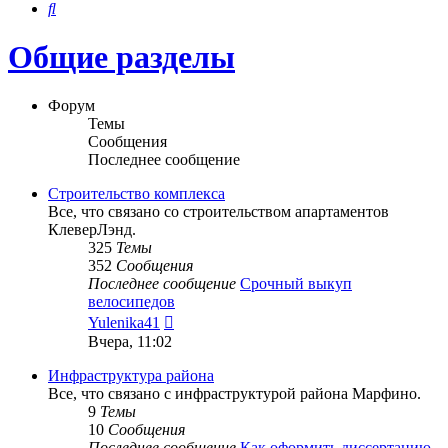
Поиск
Общие разделы
Форум
Темы
Сообщения
Последнее сообщение
Строительство комплекса
Все, что связано со строительством апартаментов
КлеверЛэнд.
325
Темы
352
Сообщения
Последнее сообщение
Срочный выкуп
велосипедов
Перейти
Yulenika41
к
Вчера, 11:02
последнему
сообщению
Инфраструктура района
Все, что связано с инфраструктурой района Марфино.
9
Темы
10
Сообщения
Последнее сообщение
Как оформить диссертацию