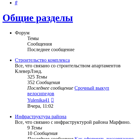
Поиск
Общие разделы
Форум
Темы
Сообщения
Последнее сообщение
Строительство комплекса
Все, что связано со строительством апартаментов
КлеверЛэнд.
325
Темы
352
Сообщения
Последнее сообщение
Срочный выкуп
велосипедов
Перейти
Yulenika41
к
Вчера, 11:02
последнему
сообщению
Инфраструктура района
Все, что связано с инфраструктурой района Марфино.
9
Темы
10
Сообщения
Последнее сообщение
Как оформить диссертацию