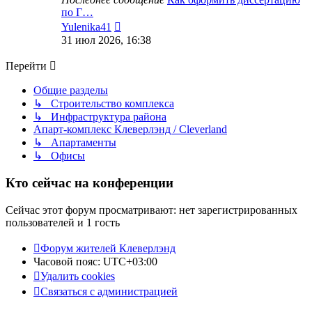
по Г…
Перейти
Yulenika41
к
31 июл 2026, 16:38
последнему
сообщению
Перейти
Общие разделы
↳ Строительство комплекса
↳ Инфраструктура района
Апарт-комплекс Клеверлэнд / Cleverland
↳ Апартаменты
↳ Офисы
Кто сейчас на конференции
Сейчас этот форум просматривают: нет зарегистрированных
пользователей и 1 гость
Форум жителей Клеверлэнд
Часовой пояс:
UTC+03:00
Удалить cookies
Связаться с администрацией