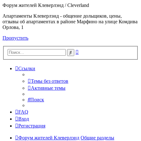
Форум жителей Клеверлэнд / Cleverland
Апартаменты Клеверлэнд - общение дольщиков, цены,
отзывы об апартаментах в районе Марфино на улице Комдива
Орлова, 1
Пропустить
Расширенный
Поиск
поиск
Ссылки
Темы без ответов
Активные темы
Поиск
FAQ
Вход
Регистрация
Форум жителей Клеверлэнд
Общие разделы