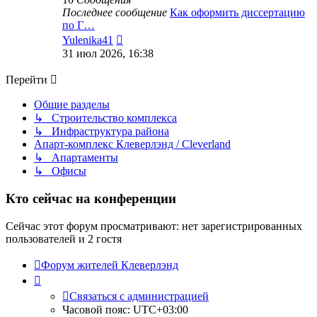
Последнее сообщение
Как оформить диссертацию
по Г…
Перейти
Yulenika41
к
31 июл 2026, 16:38
последнему
сообщению
Перейти
Общие разделы
↳ Строительство комплекса
↳ Инфраструктура района
Апарт-комплекс Клеверлэнд / Cleverland
↳ Апартаменты
↳ Офисы
Кто сейчас на конференции
Сейчас этот форум просматривают: нет зарегистрированных
пользователей и 2 гостя
Форум жителей Клеверлэнд
Связаться с администрацией
Часовой пояс:
UTC+03:00