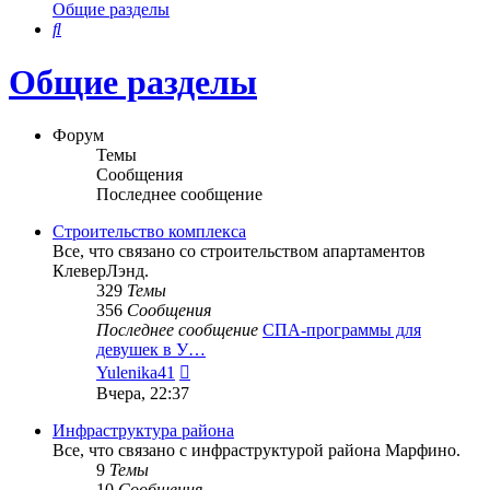
Общие разделы
Поиск
Общие разделы
Форум
Темы
Сообщения
Последнее сообщение
Строительство комплекса
Все, что связано со строительством апартаментов
КлеверЛэнд.
329
Темы
356
Сообщения
Последнее сообщение
СПА-программы для
девушек в У…
Перейти
Yulenika41
к
Вчера, 22:37
последнему
сообщению
Инфраструктура района
Все, что связано с инфраструктурой района Марфино.
9
Темы
10
Сообщения