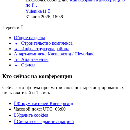
по Г…
Перейти
Yulenika41
к
31 июл 2026, 16:38
последнему
сообщению
Перейти
Общие разделы
↳ Строительство комплекса
↳ Инфраструктура района
Апарт-комплекс Клеверлэнд / Cleverland
↳ Апартаменты
↳ Офисы
Кто сейчас на конференции
Сейчас этот форум просматривают: нет зарегистрированных
пользователей и 1 гость
Форум жителей Клеверлэнд
Часовой пояс:
UTC+03:00
Удалить cookies
Связаться с администрацией