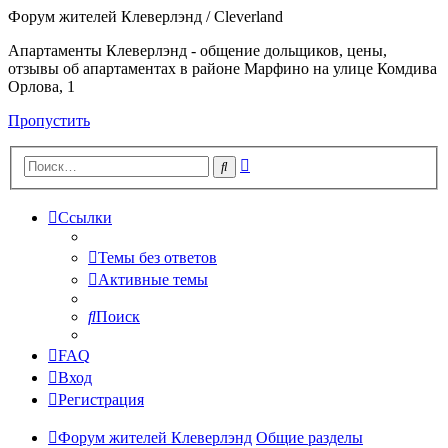
Форум жителей Клеверлэнд / Cleverland
Апартаменты Клеверлэнд - общение дольщиков, цены,
отзывы об апартаментах в районе Марфино на улице Комдива
Орлова, 1
Пропустить
Расширенный
Поиск
поиск
Ссылки
Темы без ответов
Активные темы
Поиск
FAQ
Вход
Регистрация
Форум жителей Клеверлэнд
Общие разделы