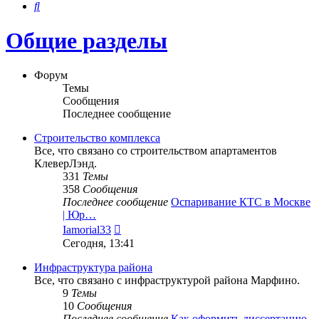
Поиск
Общие разделы
Форум
Темы
Сообщения
Последнее сообщение
Строительство комплекса
Все, что связано со строительством апартаментов
КлеверЛэнд.
331
Темы
358
Сообщения
Последнее сообщение
Оспаривание КТС в Москве
| Юр…
Перейти
Iamorial33
к
Сегодня, 13:41
последнему
сообщению
Инфраструктура района
Все, что связано с инфраструктурой района Марфино.
9
Темы
10
Сообщения
Последнее сообщение
Как оформить диссертацию