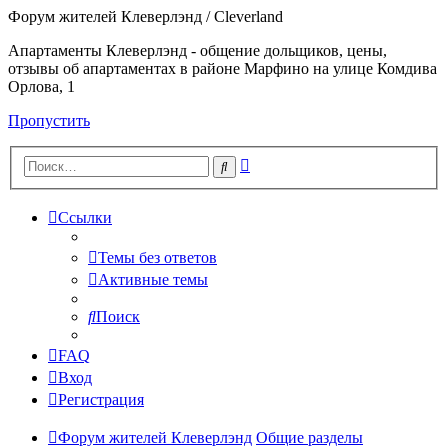
Форум жителей Клеверлэнд / Cleverland
Апартаменты Клеверлэнд - общение дольщиков, цены,
отзывы об апартаментах в районе Марфино на улице Комдива
Орлова, 1
Пропустить
Расширенный
Поиск
поиск
Ссылки
Темы без ответов
Активные темы
Поиск
FAQ
Вход
Регистрация
Форум жителей Клеверлэнд
Общие разделы