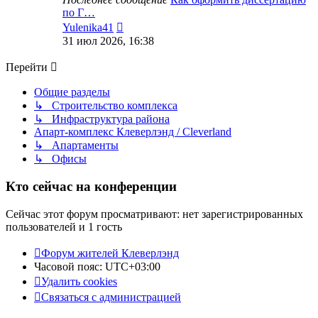
по Г…
Перейти
Yulenika41
к
31 июл 2026, 16:38
последнему
сообщению
Перейти
Общие разделы
↳ Строительство комплекса
↳ Инфраструктура района
Апарт-комплекс Клеверлэнд / Cleverland
↳ Апартаменты
↳ Офисы
Кто сейчас на конференции
Сейчас этот форум просматривают: нет зарегистрированных
пользователей и 1 гость
Форум жителей Клеверлэнд
Часовой пояс:
UTC+03:00
Удалить cookies
Связаться с администрацией