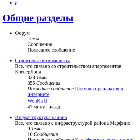
Поиск
Общие разделы
Форум
Темы
Сообщения
Последнее сообщение
Строительство комплекса
Все, что связано со строительством апартаментов
КлеверЛэнд.
328
Темы
355
Сообщения
Последнее сообщение
Покупка препаратов в
интернете
Перейти
WonKa
к
47 минут назад
последнему
сообщению
Инфраструктура района
Все, что связано с инфраструктурой района Марфино.
9
Темы
10
Сообщения
Последнее сообщение
Как оформить диссертацию