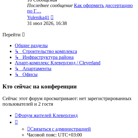
Последнее сообщение
Как оформить диссертацию
по Г…
Перейти
Yulenika41
к
31 июл 2026, 16:38
последнему
сообщению
Перейти
Общие разделы
↳ Строительство комплекса
↳ Инфраструктура района
Апарт-комплекс Клеверлэнд / Cleverland
↳ Апартаменты
↳ Офисы
Кто сейчас на конференции
Сейчас этот форум просматривают: нет зарегистрированных
пользователей и 2 гостя
Форум жителей Клеверлэнд
Связаться с администрацией
Часовой пояс:
UTC+03:00