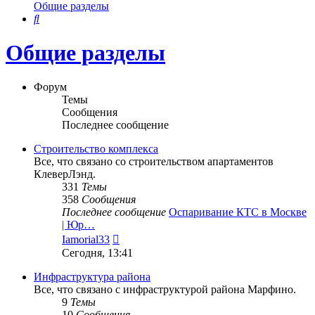
Общие разделы
Поиск
Общие разделы
Форум
Темы
Сообщения
Последнее сообщение
Строительство комплекса
Все, что связано со строительством апартаментов
КлеверЛэнд.
331
Темы
358
Сообщения
Последнее сообщение
Оспаривание КТС в Москве
| Юр…
Перейти
Iamorial33
к
Сегодня, 13:41
последнему
сообщению
Инфраструктура района
Все, что связано с инфраструктурой района Марфино.
9
Темы
10
Сообщения