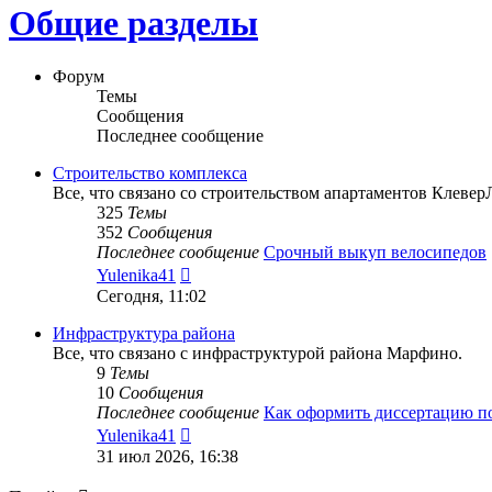
Общие разделы
Форум
Темы
Сообщения
Последнее сообщение
Строительство комплекса
Все, что связано со строительством апартаментов Клевер
325
Темы
352
Сообщения
Последнее сообщение
Срочный выкуп велосипедов
Перейти
Yulenika41
к
Сегодня, 11:02
последнему
сообщению
Инфраструктура района
Все, что связано с инфраструктурой района Марфино.
9
Темы
10
Сообщения
Последнее сообщение
Как оформить диссертацию 
Перейти
Yulenika41
к
31 июл 2026, 16:38
последнему
сообщению