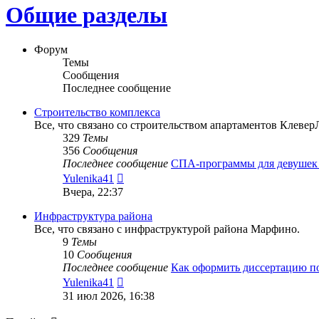
Общие разделы
Форум
Темы
Сообщения
Последнее сообщение
Строительство комплекса
Все, что связано со строительством апартаментов Клевер
329
Темы
356
Сообщения
Последнее сообщение
СПА-программы для девушек
Перейти
Yulenika41
к
Вчера, 22:37
последнему
сообщению
Инфраструктура района
Все, что связано с инфраструктурой района Марфино.
9
Темы
10
Сообщения
Последнее сообщение
Как оформить диссертацию 
Перейти
Yulenika41
к
31 июл 2026, 16:38
последнему
сообщению