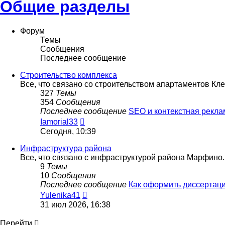
Общие разделы
Форум
Темы
Сообщения
Последнее сообщение
Строительство комплекса
Все, что связано со строительством апартаментов Кл
327
Темы
354
Сообщения
Последнее сообщение
SEO и контекстная рекл
Перейти
Iamorial33
к
Сегодня, 10:39
последнему
сообщению
Инфраструктура района
Все, что связано с инфраструктурой района Марфино.
9
Темы
10
Сообщения
Последнее сообщение
Как оформить диссертац
Перейти
Yulenika41
к
31 июл 2026, 16:38
последнему
сообщению
Перейти