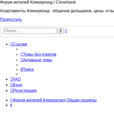
Форум жителей Клеверлэнд / Cleverland
Апартаменты Клеверлэнд - общение дольщиков, цены, отз
Пропустить
Расширенный
Поиск
поиск
Ссылки
Темы без ответов
Активные темы
Поиск
FAQ
Вход
Регистрация
Форум жителей Клеверлэнд
Общие разделы
Поиск