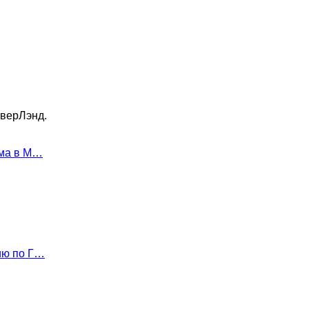
еверЛэнд.
ама в М…
ию по Г…