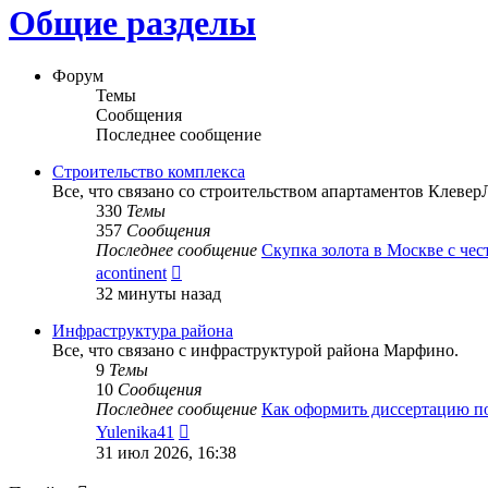
Общие разделы
Форум
Темы
Сообщения
Последнее сообщение
Строительство комплекса
Все, что связано со строительством апартаментов Клевер
330
Темы
357
Сообщения
Последнее сообщение
Скупка золота в Москве с че
Перейти
acontinent
к
32 минуты назад
последнему
сообщению
Инфраструктура района
Все, что связано с инфраструктурой района Марфино.
9
Темы
10
Сообщения
Последнее сообщение
Как оформить диссертацию 
Перейти
Yulenika41
к
31 июл 2026, 16:38
последнему
сообщению