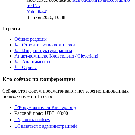
по Г…
Перейти
Yulenika41
к
31 июл 2026, 16:38
последнему
сообщению
Перейти
Общие разделы
↳ Строительство комплекса
↳ Инфраструктура района
Апарт-комплекс Клеверлэнд / Cleverland
↳ Апартаменты
↳ Офисы
Кто сейчас на конференции
Сейчас этот форум просматривают: нет зарегистрированных
пользователей и 1 гость
Форум жителей Клеверлэнд
Часовой пояс:
UTC+03:00
Удалить cookies
Связаться с администрацией