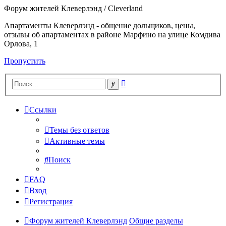
Форум жителей Клеверлэнд / Cleverland
Апартаменты Клеверлэнд - общение дольщиков, цены,
отзывы об апартаментах в районе Марфино на улице Комдива
Орлова, 1
Пропустить
Расширенный
Поиск
поиск
Ссылки
Темы без ответов
Активные темы
Поиск
FAQ
Вход
Регистрация
Форум жителей Клеверлэнд
Общие разделы