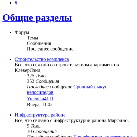
Поиск
Общие разделы
Форум
Темы
Сообщения
Последнее сообщение
Строительство комплекса
Все, что связано со строительством апартаментов
КлеверЛэнд.
325
Темы
352
Сообщения
Последнее сообщение
Срочный выкуп
велосипедов
Перейти
Yulenika41
к
Вчера, 11:02
последнему
сообщению
Инфраструктура района
Все, что связано с инфраструктурой района Марфино.
9
Темы
10
Сообщения
Последнее сообщение
Как оформить диссертацию