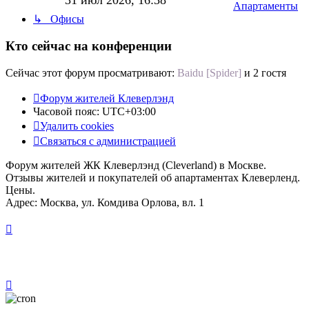
31 июл 2026, 16:38
Апартаменты
последнему
↳ Офисы
сообщению
Кто сейчас на конференции
Сейчас этот форум просматривают:
Baidu [Spider]
и 2 гостя
Форум жителей Клеверлэнд
Часовой пояс:
UTC+03:00
Удалить cookies
Связаться с администрацией
Форум жителей ЖК Клеверлэнд (Cleverland) в Москве.
Отзывы жителей и покупателей об апартаментах Клеверленд.
Цены.
Адрес: Москва, ул. Комдива Орлова, вл. 1