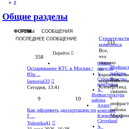
Поиск
Общие разделы
ФОРУМ
ТЕМЫ
СООБЩЕНИЯ
Строительст
ПОСЛЕДНЕЕ СООБЩЕНИЕ
331
комплекса
Все,
Перейти
что
358
связано
Общие
Инфраст
Оспаривание КТС в Москве |
со
разделы
района
Юр…
↳
строительств
Все,
Строительство
Перейти
апартаменто
Iamorial33
комплекса
что
к
КлеверЛэнд.
Сегодня, 13:41
↳
связано
последнему
Инфраструктура
с
сообщению
9
10
района
инфраст
Апарт-
района
Как оформить диссертацию по
комплекс
Марфин
Г…
Клеверлэнд /
Cleverland
Перейти
Yulenika41
↳
к