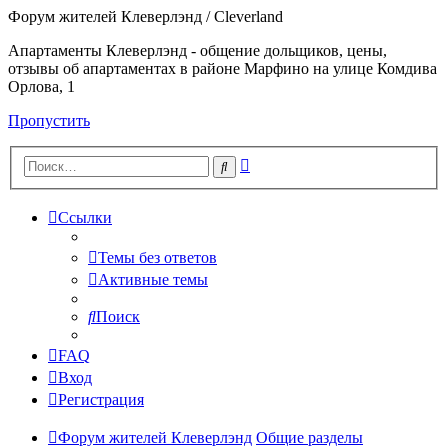
Форум жителей Клеверлэнд / Cleverland
Апартаменты Клеверлэнд - общение дольщиков, цены,
отзывы об апартаментах в районе Марфино на улице Комдива
Орлова, 1
Пропустить
Расширенный
Поиск
поиск
Ссылки
Темы без ответов
Активные темы
Поиск
FAQ
Вход
Регистрация
Форум жителей Клеверлэнд
Общие разделы