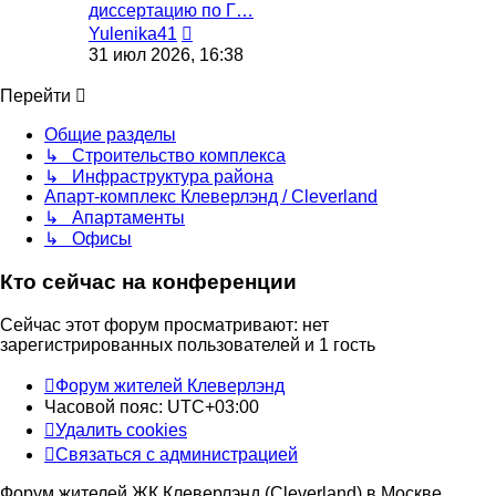
диссертацию по Г…
Перейти
Yulenika41
к
31 июл 2026, 16:38
последнему
сообщению
Перейти
Общие разделы
↳ Строительство комплекса
↳ Инфраструктура района
Апарт-комплекс Клеверлэнд / Cleverland
↳ Апартаменты
↳ Офисы
Кто сейчас на конференции
Сейчас этот форум просматривают: нет
зарегистрированных пользователей и 1 гость
Форум жителей Клеверлэнд
Часовой пояс:
UTC+03:00
Удалить cookies
Связаться с администрацией
Форум жителей ЖК Клеверлэнд (Cleverland) в Москве.