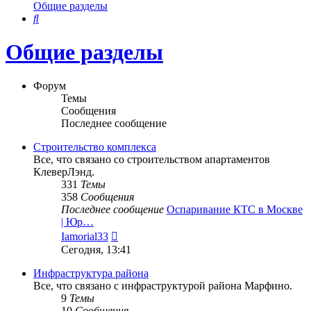
Общие разделы
Поиск
Общие разделы
Форум
Темы
Сообщения
Последнее сообщение
Строительство комплекса
Все, что связано со строительством апартаментов
КлеверЛэнд.
331
Темы
358
Сообщения
Последнее сообщение
Оспаривание КТС в Москве
| Юр…
Перейти
Iamorial33
к
Сегодня, 13:41
последнему
сообщению
Инфраструктура района
Все, что связано с инфраструктурой района Марфино.
9
Темы
10
Сообщения