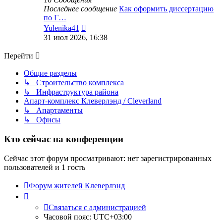
Последнее сообщение
Как оформить диссертацию
по Г…
Перейти
Yulenika41
к
31 июл 2026, 16:38
последнему
сообщению
Перейти
Общие разделы
↳ Строительство комплекса
↳ Инфраструктура района
Апарт-комплекс Клеверлэнд / Cleverland
↳ Апартаменты
↳ Офисы
Кто сейчас на конференции
Сейчас этот форум просматривают: нет зарегистрированных
пользователей и 1 гость
Форум жителей Клеверлэнд
Связаться с администрацией
Часовой пояс:
UTC+03:00