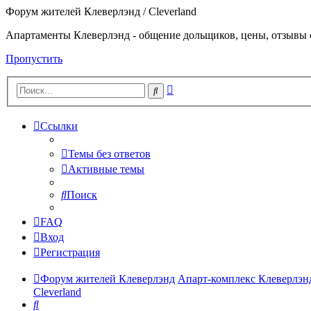
Форум жителей Клеверлэнд / Cleverland
Апартаменты Клеверлэнд - общение дольщиков, цены, отзывы 
Пропустить
Расширенный
Поиск
поиск
Ссылки
Темы без ответов
Активные темы
Поиск
FAQ
Вход
Регистрация
Форум жителей Клеверлэнд
Апарт-комплекс Клеверлэнд
Cleverland
Поиск