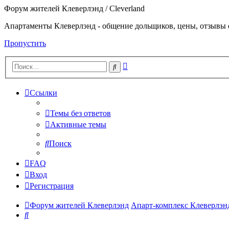
Форум жителей Клеверлэнд / Cleverland
Апартаменты Клеверлэнд - общение дольщиков, цены, отзывы 
Пропустить
Расширенный
Поиск
поиск
Ссылки
Темы без ответов
Активные темы
Поиск
FAQ
Вход
Регистрация
Форум жителей Клеверлэнд
Апарт-комплекс Клеверлэнд 
Поиск