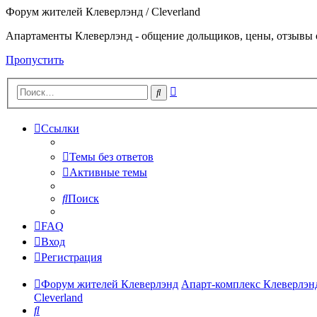
Форум жителей Клеверлэнд / Cleverland
Апартаменты Клеверлэнд - общение дольщиков, цены, отзывы 
Пропустить
Расширенный
Поиск
поиск
Ссылки
Темы без ответов
Активные темы
Поиск
FAQ
Вход
Регистрация
Форум жителей Клеверлэнд
Апарт-комплекс Клеверлэнд
Cleverland
Поиск