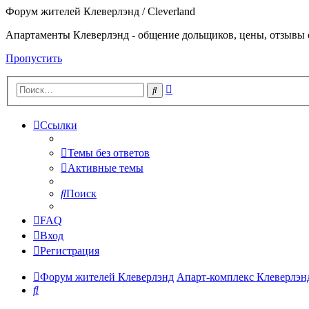
Форум жителей Клеверлэнд / Cleverland
Апартаменты Клеверлэнд - общение дольщиков, цены, отзывы 
Пропустить
Расширенный
Поиск
поиск
Ссылки
Темы без ответов
Активные темы
Поиск
FAQ
Вход
Регистрация
Форум жителей Клеверлэнд
Апарт-комплекс Клеверлэнд 
Поиск