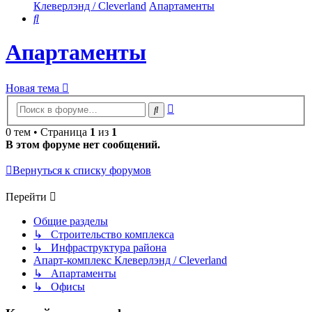
Клеверлэнд / Cleverland
Апартаменты
Поиск
Апартаменты
Новая тема
Расширенный
Поиск
поиск
0 тем • Страница
1
из
1
В этом форуме нет сообщений.
Вернуться к списку форумов
Перейти
Общие разделы
↳ Строительство комплекса
↳ Инфраструктура района
Апарт-комплекс Клеверлэнд / Cleverland
↳ Апартаменты
↳ Офисы