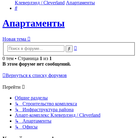
Клеверлэнд / Cleverland
Апартаменты
Поиск
Апартаменты
Новая тема
Расширенный
Поиск
поиск
0 тем • Страница
1
из
1
В этом форуме нет сообщений.
Вернуться к списку форумов
Перейти
Общие разделы
↳ Строительство комплекса
↳ Инфраструктура района
Апарт-комплекс Клеверлэнд / Cleverland
↳ Апартаменты
↳ Офисы